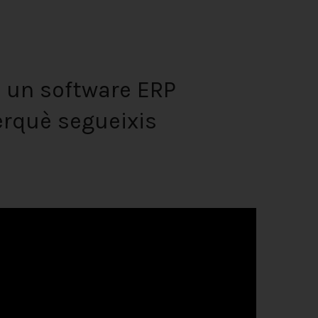
b un software ERP
erquè segueixis