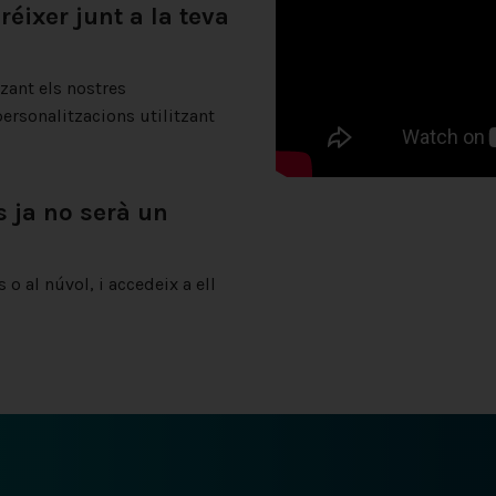
éixer junt a la teva
zant els nostres
ersonalitzacions utilitzant
s ja no serà un
o al núvol, i accedeix a ell