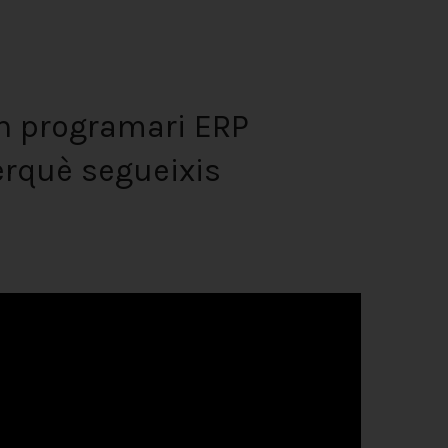
n programari ERP
erquè segueixis