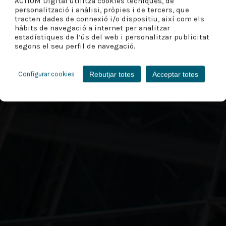
ACTIUM Digital utilitza cookies tècniques, de
personalització i anàlisi, pròpies i de tercers, que
tracten dades de connexió i/o dispositiu, així com els
hàbits de navegació a internet per analitzar
estadístiques de l’ús del web i personalitzar publicitat
segons el seu perfil de navegació.
Rebutjar totes
Acceptar totes
Configurar cookies