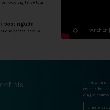
sformació digital de tota
 i sostinguda
del que penses, amb la
neficis
El software ERP
especialista e
d'Agroinsums.
CONTACTA A