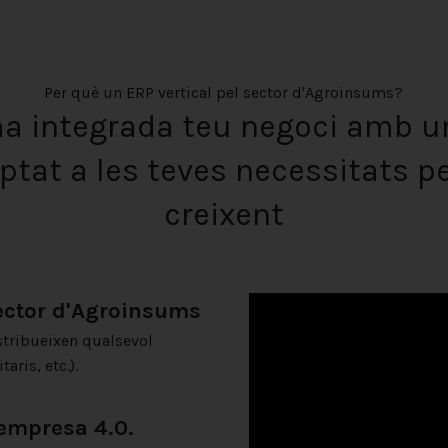
Per què un ERP vertical pel sector d'Agroinsums?
ma integrada teu negoci amb u
aptat a les teves necessitats p
creixent
sector d'Agroinsums
stribueixen qualsevol
aris, etc.).
'empresa 4.0.