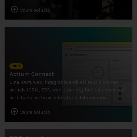
Veure solució
NOU
Actium Connect
Eina 100% web, integrable amb els teus sistemes
actuals (CRM, ERP, web…) per digitalitzar i connectar
amb totes les teves entitats col·laboradores
Veure solució