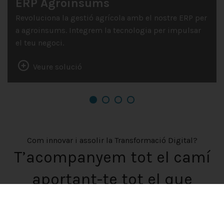
ERP Agroinsums
Revoluciona la gestió agrícola amb el nostre ERP per
a agroinsums. Integrem la tecnologia per impulsar
el teu negoci.
Veure solució
Com innovar i assolir la Transformació Digital?
T’acompanyem tot el camí
aportant-te tot el que
necessites per afrontar tot
els reptes digitals