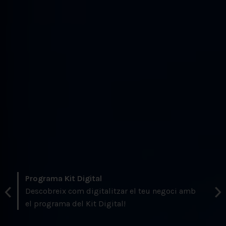
Programa Kit Digital
Pr
‹
›
Descobreix com digitalitzar el teu negoci amb
Fa
el programa del Kit Digital!
pr