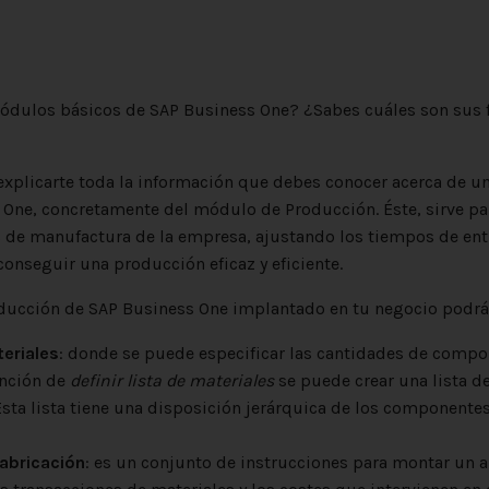
ódulos básicos de SAP Business One? ¿Sabes cuáles son sus 
explicarte toda la información que debes conocer acerca de 
 One, concretamente del módulo de Producción. Éste, sirve par
s de manufactura de la empresa, ajustando los tiempos de ent
 conseguir una producción eficaz y eficiente.
ducción de SAP Business One implantado en tu negocio podrá
teriales
: donde se puede especificar las cantidades de comp
unción de
definir lista de materiales
se puede crear una lista d
es. Esta lista tiene una disposición jerárquica d
abricación
: es un conjunto de instrucciones para montar un a