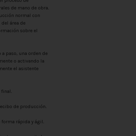
el proceso de
rales de mano de obra.
ucción normal con
 del área de
ormación sobre el
de producción).
so a paso, una orden de
mente o activando la
ente el asistente
tema.
y producto final.
 recibo de producción.
e forma rápida y ágil.