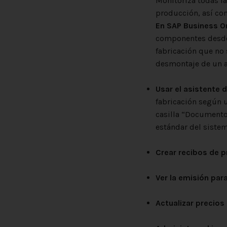
Monitoriza todas la
producción, así co
En SAP Business On
componentes desde 
fabricación que no 
desmontaje de
Usar el asistente
fabricación según 
casilla “Documento
est
Crear recibos de 
Ver la emisión par
Actualizar precios