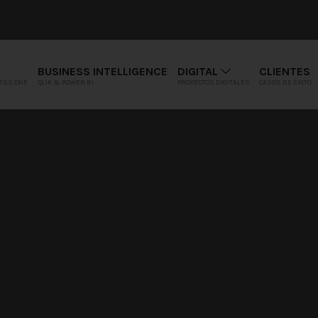
BUSINESS INTELLIGENCE
DIGITAL
CLIENTES
ESS ONE
QLIK & POWER BI
PROYECTOS DIGITALES
CASOS DE ÉXITO