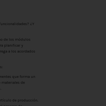
funcionalidades? ¿Y
uno de los módulos
a planificar y
rega a los acordados
s:
onentes que forma un
e materiales de
e los componentes.
rtículo de producción.