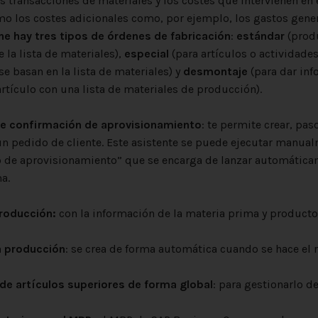
s transacciones de materiales y los costes que intervienen en 
mo los costes adicionales como, por ejemplo, los gastos gene
e hay tres tipos de órdenes de fabricación
:
estándar
(prod
la lista de materiales),
especial
(para artículos o actividades
se basan en la lista de materiales) y
desmontaje
(para dar inf
 un artículo con una lista de materiales 
 de confirmación de aprovisionamiento
: te permite crear, pa
un pedido de cliente. Este asistente se puede ejecutar manual
 de aprovisionamiento” que se encarga de lanzar automáticam
ándar del sis
producción:
con la información de la materia prima 
a producción
: se crea de forma automática cuando se hace el
 de artículos superiores de forma global
: para gestionarlo d