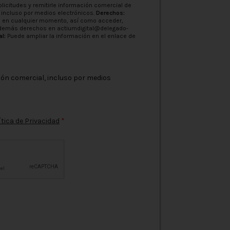
icitudes y remitirle información comercial de
 incluso por medios electrónicos.
Derechos:
o en cualquier momento, así como acceder,
 y demás derechos en
actiumdigital@delegado-
l:
Puede ampliar la información en el enlace de
ión comercial, incluso por medios
ítica de Privacidad