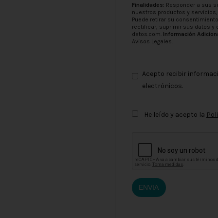
Finalidades:
Responder a sus sol
nuestros productos y servicios,
Puede retirar su consentimient
rectificar, suprimir sus datos
datos.com
.
Información Adiciona
Avisos Legales
.
Acepto recibir informac
electrónicos.
He leído y acepto la
Pol