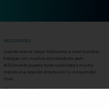
NECESIDADES
Cuando eres el mayor fabricante a nivel mundial,
trabajas con muchos distribuidores pero
difícilmente puedes tener visibilidad y mucho
menos una relación directa con tu consumidor
final.
El objetivo de Hikvision era disponer de toda esa
información, potenciar esa interacción con su
cliente final y poder premiar su fidelidad mediante