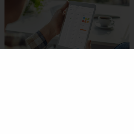
El reto era...
RETO